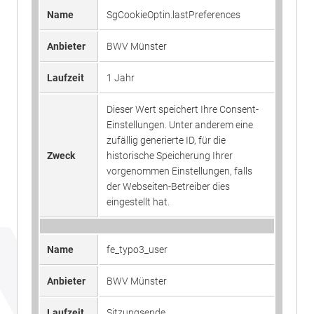
Sammelt Daten dazu, wie oft ein
eingestellt hat.
Name
SgCookieOptin.lastPreferences
Benutzer eine Website besucht hat,
Zweck
sowie Daten für den ersten und
Anbieter
BWV Münster
letzten Besuch. Von Google Analytics
Name
fe_typo3_user
verwendet.
Laufzeit
1 Jahr
Anbieter
BWV Münster
Dieser Wert speichert Ihre Consent-
Name
_gid
Laufzeit
Sitzungsende
Einstellungen. Unter anderem eine
zufällig generierte ID, für die
Anbieter
Google Analytics
Speicherung der Benutzer-ID bei
Zweck
historische Speicherung Ihrer
Zweck
Anmeldung über den Webseiten-
vorgenommen Einstellungen, falls
Laufzeit
1 Tag
Login .
der Webseiten-Betreiber dies
eingestellt hat.
Registriert eine eindeutige ID, die
verwendet wird, um statistische
Zweck
Daten dazu, wie der Besucher die
Name
fe_typo3_user
Website nutzt, zu generieren.
Anbieter
BWV Münster
Laufzeit
Sitzungsende