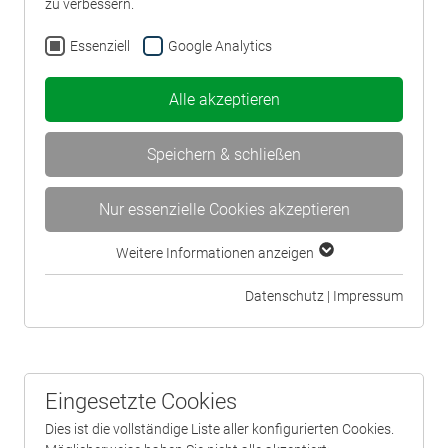
zu verbessern.
Essenziell
Google Analytics
Alle akzeptieren
Speichern & schließen
Nur essenzielle Cookies akzeptieren
Weitere Informationen anzeigen
Essenziell
Essenzielle Cookies werden für grundlegende
Datenschutz
|
Impressum
Funktionen der Webseite benötigt. Dadurch ist
gewährleistet, dass die Webseite einwandfrei
funktioniert.
Cookie-Informationen anzeigen
Eingesetzte Cookies
Name
cookie_optin
Dies ist die vollständige Liste aller konfigurierten Cookies.
Anbieter
BWV Münster